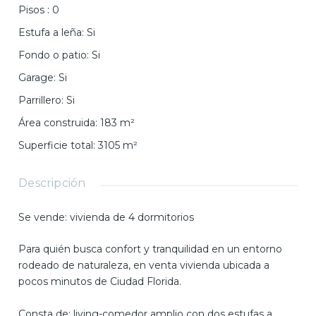
Pisos
:
0
Estufa a leña
:
Si
Fondo o patio
:
Si
Garage
:
Si
Parrillero
:
Si
Área construida
:
183
m²
Superficie total
:
3105
m²
Descripción
Se vende: vivienda de 4 dormitorios
Para quién busca confort y tranquilidad en un entorno
rodeado de naturaleza, en venta vivienda ubicada a
pocos minutos de Ciudad Florida.
Consta de: living-comedor amplio con dos estufas a