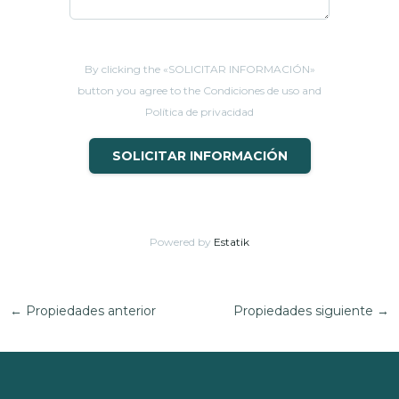
By clicking the «SOLICITAR INFORMACIÓN»
button you agree to the Condiciones de uso and
Política de privacidad
SOLICITAR INFORMACIÓN
Powered by
Estatik
←
Propiedades anterior
Propiedades siguiente
→