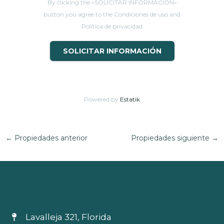
By clicking the «SOLICITAR INFORMACIÓN»
button you agree to the Condiciones de uso and
Política de privacidad
SOLICITAR INFORMACIÓN
Powered by
Estatik
←
Propiedades anterior
Propiedades siguiente
→
Lavalleja 321, Florida