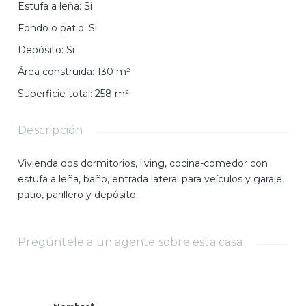
Estufa a leña
:
Si
Fondo o patio
:
Si
Depósito
:
Si
Área construida
:
130
m²
Superficie total
:
258
m²
Descripción
Vivienda dos dormitorios, living, cocina-comedor con
estufa a leña, baño, entrada lateral para veículos y garaje,
patio, parillero y depósito.
Pregúntele a un agente sobre esta casa